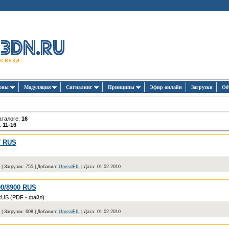
зоны
Модуляция
Сигналинг
Принципы
Эфир онлайн
Загрузки
Об
аталоге
:
16
:
11-16
7 RUS
|
Загрузок:
755
|
Добавил:
UnrealFIL
|
Дата:
01.02.2010
00/8900 RUS
RUS (PDF - файл)
|
Загрузок:
608
|
Добавил:
UnrealFIL
|
Дата:
01.02.2010