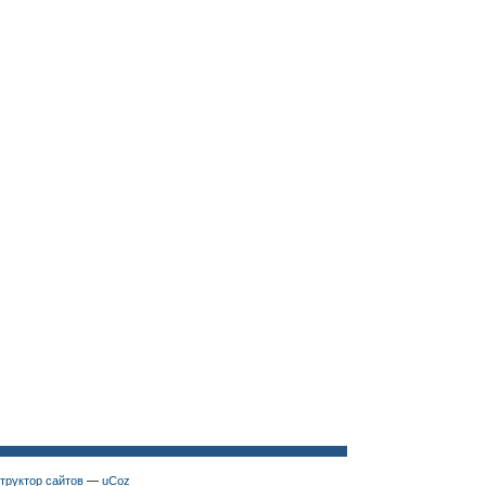
труктор сайтов
—
uCoz