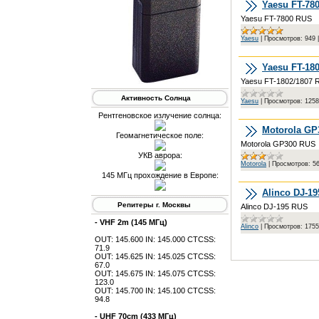
Yaesu FT-78
Yaesu FT-7800 RUS
Yaesu
|
Просмотров:
949
Yaesu FT-18
Yaesu FT-1802/1807 
Активность Солнца
Yaesu
|
Просмотров:
1258
Рентгеновское излучение солнца:
Motorola GP
Геомагнетическое поле:
Motorola GP300 RUS
УКВ аврора:
Motorola
|
Просмотров:
5
145 МГц прохождение в Европе:
Alinco DJ-1
Репитеры г. Москвы
Alinco DJ-195 RUS
- VHF 2m (145 МГц)
Alinco
|
Просмотров:
1755
OUT: 145.600 IN: 145.000 CTCSS:
71.9
OUT: 145.625 IN: 145.025 CTCSS:
67.0
OUT: 145.675 IN: 145.075 CTCSS:
123.0
OUT: 145.700 IN: 145.100 CTCSS:
94.8
- UHF 70cm (433 МГц)