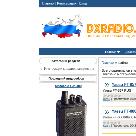
Главная
|
Регистрация
|
Вход
Главная
Диапа
Категории раздела
Главная
»
Файлы
Инструкции к радиостанциям
[16]
Всего материалов в к
Показано материалов
Последний видеообзор
Yaesu FT-85
Motorola GP-300
Yaesu FT-857 RUS
Yaesu
|
Просмотров:
1008
Yaesu FT-88
Yaesu FT-8800/8900 
Yaesu
|
Просмотров:
1042