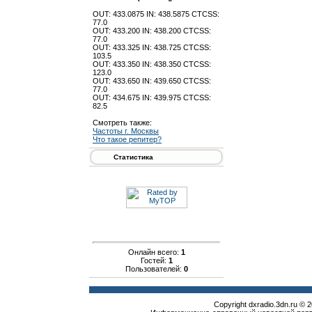
OUT: 433.0875 IN: 438.5875 CTCSS:
77.0
OUT: 433.200 IN: 438.200 CTCSS:
77.0
OUT: 433.325 IN: 438.725 CTCSS:
103.5
OUT: 433.350 IN: 438.350 CTCSS:
123.0
OUT: 433.650 IN: 439.650 CTCSS:
77.0
OUT: 434.675 IN: 439.975 CTCSS:
82.5
Смотреть также:
Частоты г. Москвы
Что такое репитер?
Статистика
Онлайн всего:
1
Гостей:
1
Пользователей:
0
Copyright dxradio.3dn.ru © 