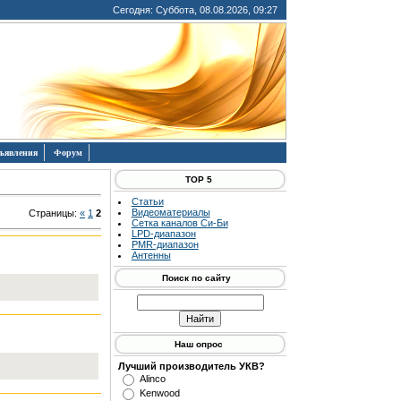
Сегодня: Суббота, 08.08.2026, 09:27
ъявления
Форум
TOP 5
Статьи
Видеоматериалы
Страницы
:
«
1
2
Сетка каналов Си-Би
LPD-диапазон
PMR-диапазон
Антенны
Поиск по сайту
Наш опрос
Лучший производитель УКВ?
Alinco
Kenwood