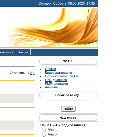
Сегодня: Суббота, 08.08.2026, 17:35
ъявления
Форум
TOP 5
Статьи
Видеоматериалы
Страницы
:
1
2
»
Сетка каналов Си-Би
LPD-диапазон
PMR-диапазон
Антенны
Поиск по сайту
Наш опрос
Ваша Си-Би радиостанция?
Alan
Alinco