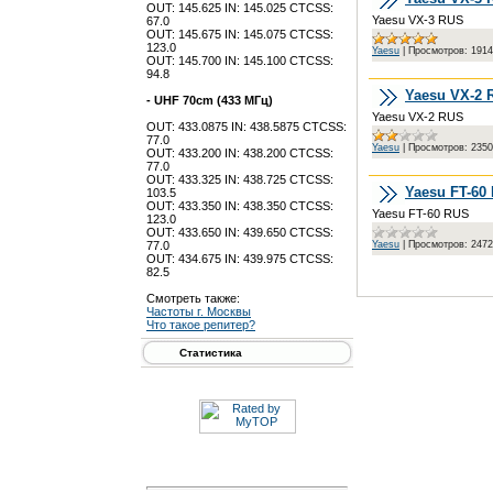
OUT: 145.625 IN: 145.025 CTCSS:
Yaesu VX-3 RUS
67.0
OUT: 145.675 IN: 145.075 CTCSS:
123.0
Yaesu
|
Просмотров:
1914
OUT: 145.700 IN: 145.100 CTCSS:
94.8
Yaesu VX-2 
- UHF 70cm (433 МГц)
Yaesu VX-2 RUS
OUT: 433.0875 IN: 438.5875 CTCSS:
77.0
Yaesu
|
Просмотров:
2350
OUT: 433.200 IN: 438.200 CTCSS:
77.0
OUT: 433.325 IN: 438.725 CTCSS:
Yaesu FT-60
103.5
OUT: 433.350 IN: 438.350 CTCSS:
Yaesu FT-60 RUS
123.0
OUT: 433.650 IN: 439.650 CTCSS:
77.0
Yaesu
|
Просмотров:
2472
OUT: 434.675 IN: 439.975 CTCSS:
82.5
Смотреть также:
Частоты г. Москвы
Что такое репитер?
Статистика