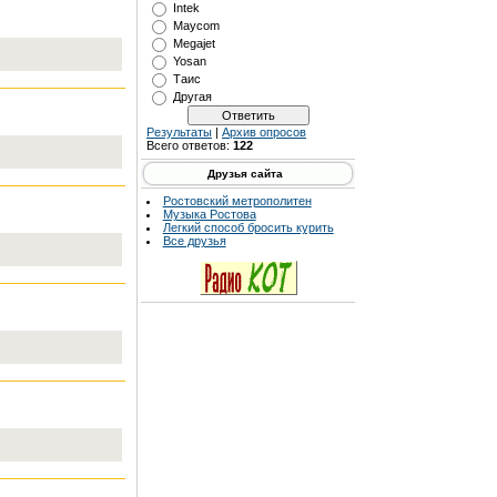
Intek
Maycom
Megajet
Yosan
Таис
Другая
Результаты
|
Архив опросов
Всего ответов:
122
Друзья сайта
Ростовский метрополитен
Музыка Ростова
Легкий способ бросить курить
Все друзья