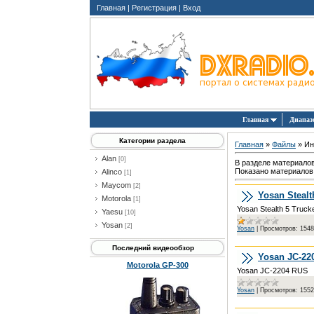
Главная
|
Регистрация
|
Вход
Главная
Диапа
Категории раздела
Главная
»
Файлы
» Ин
Alan
[0]
В разделе материало
Показано материалов
Alinco
[1]
Maycom
[2]
Yosan Stealt
Motorola
[1]
Yosan Stealth 5 Truc
Yaesu
[10]
Yosan
[2]
Yosan
|
Просмотров:
1548
Последний видеообзор
Yosan JC-22
Motorola GP-300
Yosan JC-2204 RUS
Yosan
|
Просмотров:
1552