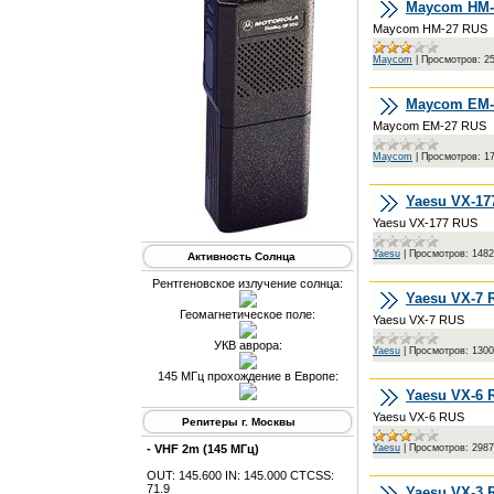
Maycom HM-
Maycom HM-27 RUS
Maycom
|
Просмотров:
2
Maycom EM-
Maycom EM-27 RUS
Maycom
|
Просмотров:
1
Yaesu VX-17
Yaesu VX-177 RUS
Yaesu
|
Просмотров:
1482
Активность Солнца
Рентгеновское излучение солнца:
Yaesu VX-7 
Геомагнетическое поле:
Yaesu VX-7 RUS
УКВ аврора:
Yaesu
|
Просмотров:
1300
145 МГц прохождение в Европе:
Yaesu VX-6 
Yaesu VX-6 RUS
Репитеры г. Москвы
- VHF 2m (145 МГц)
Yaesu
|
Просмотров:
2987
OUT: 145.600 IN: 145.000 CTCSS:
71.9
Yaesu VX-3 