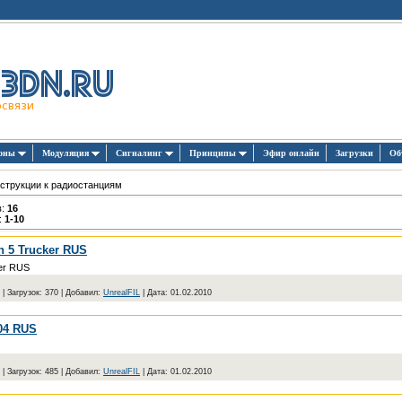
зоны
Модуляция
Сигналинг
Принципы
Эфир онлайн
Загрузки
Об
струкции к радиостанциям
в
:
16
:
1-10
h 5 Trucker RUS
ker RUS
|
Загрузок:
370
|
Добавил:
UnrealFIL
|
Дата:
01.02.2010
04 RUS
|
Загрузок:
485
|
Добавил:
UnrealFIL
|
Дата:
01.02.2010