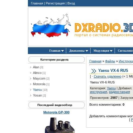
Главная
|
Регистрация
|
Вход
Главная
Диапазоны
Модуляция
Сигналин
Категории раздела
Главная
»
Файлы
»
Инструкц
Alan
[0]
Yaesu VX-6 RUS
Alinco
[1]
[ ·
Скачать удаленно
(< 1 Mb
Maycom
[2]
Yaesu VX-6 RUS
Motorola
[1]
Категория
:
Yaesu
|
Добавил
:
Yaesu
[10]
инструкция
,
радиостанция
Yosan
[2]
Просмотров
:
2987
|
Загрузо
Всего комментариев
:
0
Последний видеообзор
Motorola GP-300
Добавлять комментарии могу
[
Р