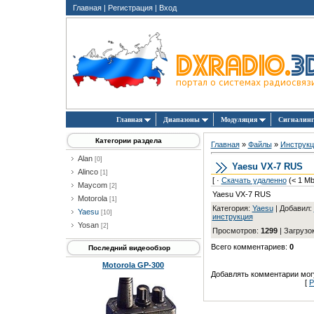
Главная
|
Регистрация
|
Вход
Главная
Диапазоны
Модуляция
Сигналин
Категории раздела
Главная
»
Файлы
»
Инструкц
Alan
[0]
Yaesu VX-7 RUS
Alinco
[1]
[ ·
Скачать удаленно
(< 1 Mb
Maycom
[2]
Yaesu VX-7 RUS
Motorola
[1]
Категория
:
Yaesu
|
Добавил
:
Yaesu
[10]
инструкция
Yosan
[2]
Просмотров
:
1299
|
Загрузо
Всего комментариев
:
0
Последний видеообзор
Motorola GP-300
Добавлять комментарии могу
[
Р